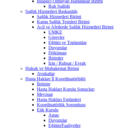
Bulaşıcı Olmayan Hastalıklar Birimi
Ruh Sağlığı
Sağlık Hizmetleri Başkanlığı
Sağlık Hizmetleri Birimi
Kamu Sağlık Tesisleri Birimi
Acil ve Afetlerde Sağlık Hizmetleri Birimi
UMKE
Görevler
Eğitim ve Toplantılar
Duyurular
Döküman
Birimler
İzin / Ruhsat / Evrak
Hukuk ve Muhakemat Birimi
Avukatlar
Hasta Hakları İl Koordinatörlüğü
İletişim
Hasta Hakları Kurulu Sonuçları
Mevzuat
Hasta Hakları Egitimleri
Koordinatörlük Sorumlusu
Etik Kurulu
Amaç
Duyurular
Eğitim/Faaliyetler