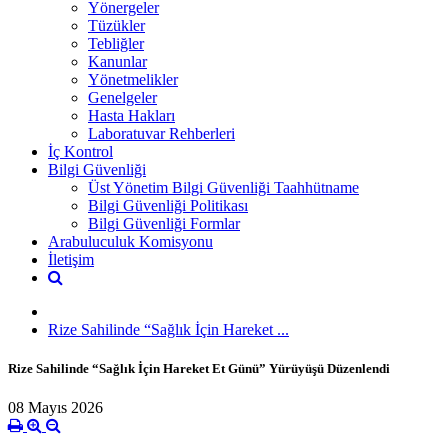
Yönergeler
Tüzükler
Tebliğler
Kanunlar
Yönetmelikler
Genelgeler
Hasta Hakları
Laboratuvar Rehberleri
İç Kontrol
Bilgi Güvenliği
Üst Yönetim Bilgi Güvenliği Taahhütname
Bilgi Güvenliği Politikası
Bilgi Güvenliği Formlar
Arabuluculuk Komisyonu
İletişim
Rize Sahilinde “Sağlık İçin Hareket ...
Rize Sahilinde “Sağlık İçin Hareket Et Günü” Yürüyüşü Düzenlendi
08 Mayıs 2026