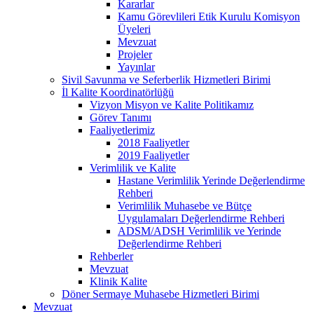
Kararlar
Kamu Görevlileri Etik Kurulu Komisyon
Üyeleri
Mevzuat
Projeler
Yayınlar
Sivil Savunma ve Seferberlik Hizmetleri Birimi
İl Kalite Koordinatörlüğü
Vizyon Misyon ve Kalite Politikamız
Görev Tanımı
Faaliyetlerimiz
2018 Faaliyetler
2019 Faaliyetler
Verimlilik ve Kalite
Hastane Verimlilik Yerinde Değerlendirme
Rehberi
Verimlilik Muhasebe ve Bütçe
Uygulamaları Değerlendirme Rehberi
ADSM/ADSH Verimlilik ve Yerinde
Değerlendirme Rehberi
Rehberler
Mevzuat
Klinik Kalite
Döner Sermaye Muhasebe Hizmetleri Birimi
Mevzuat