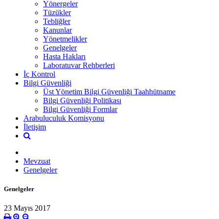
Yönergeler
Tüzükler
Tebliğler
Kanunlar
Yönetmelikler
Genelgeler
Hasta Hakları
Laboratuvar Rehberleri
İç Kontrol
Bilgi Güvenliği
Üst Yönetim Bilgi Güvenliği Taahhütname
Bilgi Güvenliği Politikası
Bilgi Güvenliği Formlar
Arabuluculuk Komisyonu
İletişim
Mevzuat
Genelgeler
Genelgeler
23 Mayıs 2017