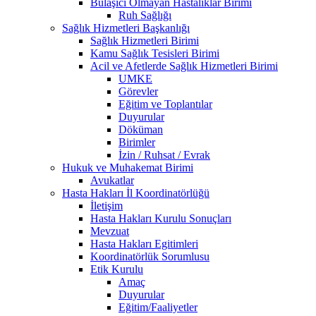
Bulaşıcı Olmayan Hastalıklar Birimi
Ruh Sağlığı
Sağlık Hizmetleri Başkanlığı
Sağlık Hizmetleri Birimi
Kamu Sağlık Tesisleri Birimi
Acil ve Afetlerde Sağlık Hizmetleri Birimi
UMKE
Görevler
Eğitim ve Toplantılar
Duyurular
Döküman
Birimler
İzin / Ruhsat / Evrak
Hukuk ve Muhakemat Birimi
Avukatlar
Hasta Hakları İl Koordinatörlüğü
İletişim
Hasta Hakları Kurulu Sonuçları
Mevzuat
Hasta Hakları Egitimleri
Koordinatörlük Sorumlusu
Etik Kurulu
Amaç
Duyurular
Eğitim/Faaliyetler