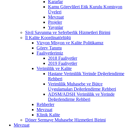
Kararlar
Kamu Görevlileri Etik Kurulu Komisyon
Üyeleri
Mevzuat
Projeler
Yayınlar
Sivil Savunma ve Seferberlik Hizmetleri Birimi
İl Kalite Koordinatörlüğü
Vizyon Misyon ve Kalite Politikamız
Görev Tanımı
Faaliyetlerimiz
2018 Faaliyetler
2019 Faaliyetler
Verimlilik ve Kalite
Hastane Verimlilik Yerinde Değerlendirme
Rehberi
Verimlilik Muhasebe ve Bütçe
Uygulamaları Değerlendirme Rehberi
ADSM/ADSH Verimlilik ve Yerinde
Değerlendirme Rehberi
Rehberler
Mevzuat
Klinik Kalite
Döner Sermaye Muhasebe Hizmetleri Birimi
Mevzuat