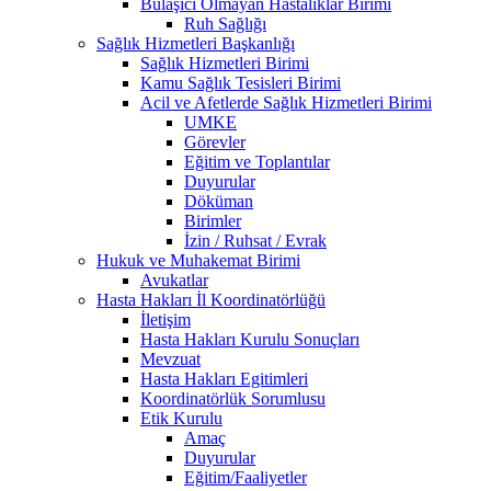
Bulaşıcı Olmayan Hastalıklar Birimi
Ruh Sağlığı
Sağlık Hizmetleri Başkanlığı
Sağlık Hizmetleri Birimi
Kamu Sağlık Tesisleri Birimi
Acil ve Afetlerde Sağlık Hizmetleri Birimi
UMKE
Görevler
Eğitim ve Toplantılar
Duyurular
Döküman
Birimler
İzin / Ruhsat / Evrak
Hukuk ve Muhakemat Birimi
Avukatlar
Hasta Hakları İl Koordinatörlüğü
İletişim
Hasta Hakları Kurulu Sonuçları
Mevzuat
Hasta Hakları Egitimleri
Koordinatörlük Sorumlusu
Etik Kurulu
Amaç
Duyurular
Eğitim/Faaliyetler