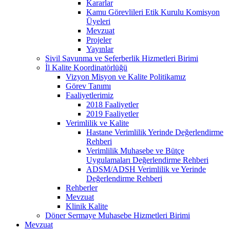
Kararlar
Kamu Görevlileri Etik Kurulu Komisyon
Üyeleri
Mevzuat
Projeler
Yayınlar
Sivil Savunma ve Seferberlik Hizmetleri Birimi
İl Kalite Koordinatörlüğü
Vizyon Misyon ve Kalite Politikamız
Görev Tanımı
Faaliyetlerimiz
2018 Faaliyetler
2019 Faaliyetler
Verimlilik ve Kalite
Hastane Verimlilik Yerinde Değerlendirme
Rehberi
Verimlilik Muhasebe ve Bütçe
Uygulamaları Değerlendirme Rehberi
ADSM/ADSH Verimlilik ve Yerinde
Değerlendirme Rehberi
Rehberler
Mevzuat
Klinik Kalite
Döner Sermaye Muhasebe Hizmetleri Birimi
Mevzuat