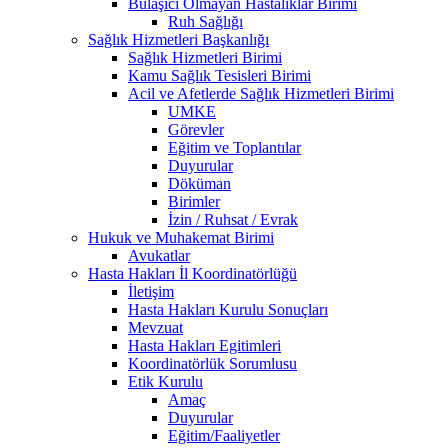
Bulaşıcı Olmayan Hastalıklar Birimi
Ruh Sağlığı
Sağlık Hizmetleri Başkanlığı
Sağlık Hizmetleri Birimi
Kamu Sağlık Tesisleri Birimi
Acil ve Afetlerde Sağlık Hizmetleri Birimi
UMKE
Görevler
Eğitim ve Toplantılar
Duyurular
Döküman
Birimler
İzin / Ruhsat / Evrak
Hukuk ve Muhakemat Birimi
Avukatlar
Hasta Hakları İl Koordinatörlüğü
İletişim
Hasta Hakları Kurulu Sonuçları
Mevzuat
Hasta Hakları Egitimleri
Koordinatörlük Sorumlusu
Etik Kurulu
Amaç
Duyurular
Eğitim/Faaliyetler