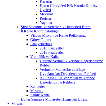
Kararlar
Kamu Görevlileri Etik Kurulu Komisyon
Üyeleri
Mevzuat
Projeler
Yayınlar
Sivil Savunma ve Seferberlik Hizmetleri Birimi
İl Kalite Koordinatörlüğü
Vizyon Misyon ve Kalite Politikamız
Görev Tanımı
Faaliyetlerimiz
2018 Faaliyetler
2019 Faaliyetler
Verimlilik ve Kalite
Hastane Verimlilik Yerinde Değerlendirme
Rehberi
Verimlilik Muhasebe ve Bütçe
Uygulamaları Değerlendirme Rehberi
ADSM/ADSH Verimlilik ve Yerinde
Değerlendirme Rehberi
Rehberler
Mevzuat
Klinik Kalite
Döner Sermaye Muhasebe Hizmetleri Birimi
Mevzuat