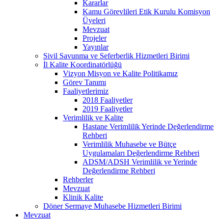
Kararlar
Kamu Görevlileri Etik Kurulu Komisyon
Üyeleri
Mevzuat
Projeler
Yayınlar
Sivil Savunma ve Seferberlik Hizmetleri Birimi
İl Kalite Koordinatörlüğü
Vizyon Misyon ve Kalite Politikamız
Görev Tanımı
Faaliyetlerimiz
2018 Faaliyetler
2019 Faaliyetler
Verimlilik ve Kalite
Hastane Verimlilik Yerinde Değerlendirme
Rehberi
Verimlilik Muhasebe ve Bütçe
Uygulamaları Değerlendirme Rehberi
ADSM/ADSH Verimlilik ve Yerinde
Değerlendirme Rehberi
Rehberler
Mevzuat
Klinik Kalite
Döner Sermaye Muhasebe Hizmetleri Birimi
Mevzuat