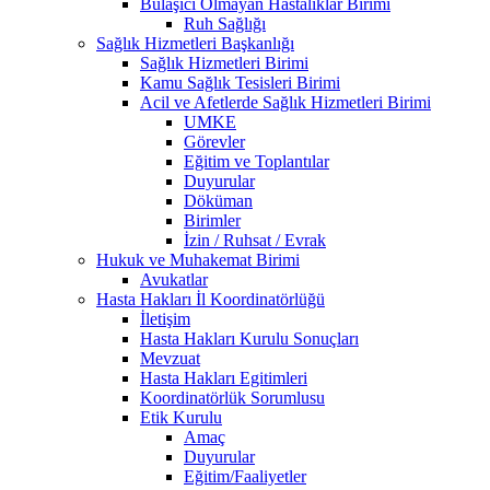
Bulaşıcı Olmayan Hastalıklar Birimi
Ruh Sağlığı
Sağlık Hizmetleri Başkanlığı
Sağlık Hizmetleri Birimi
Kamu Sağlık Tesisleri Birimi
Acil ve Afetlerde Sağlık Hizmetleri Birimi
UMKE
Görevler
Eğitim ve Toplantılar
Duyurular
Döküman
Birimler
İzin / Ruhsat / Evrak
Hukuk ve Muhakemat Birimi
Avukatlar
Hasta Hakları İl Koordinatörlüğü
İletişim
Hasta Hakları Kurulu Sonuçları
Mevzuat
Hasta Hakları Egitimleri
Koordinatörlük Sorumlusu
Etik Kurulu
Amaç
Duyurular
Eğitim/Faaliyetler