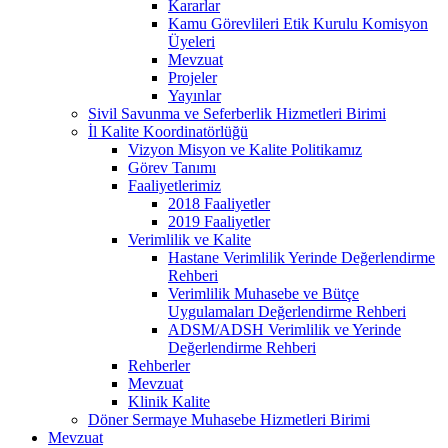
Kararlar
Kamu Görevlileri Etik Kurulu Komisyon
Üyeleri
Mevzuat
Projeler
Yayınlar
Sivil Savunma ve Seferberlik Hizmetleri Birimi
İl Kalite Koordinatörlüğü
Vizyon Misyon ve Kalite Politikamız
Görev Tanımı
Faaliyetlerimiz
2018 Faaliyetler
2019 Faaliyetler
Verimlilik ve Kalite
Hastane Verimlilik Yerinde Değerlendirme
Rehberi
Verimlilik Muhasebe ve Bütçe
Uygulamaları Değerlendirme Rehberi
ADSM/ADSH Verimlilik ve Yerinde
Değerlendirme Rehberi
Rehberler
Mevzuat
Klinik Kalite
Döner Sermaye Muhasebe Hizmetleri Birimi
Mevzuat