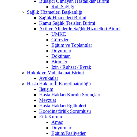
Bulaşıcı Olmayan Hastalıklar Birimi
Ruh Sağlığı
Sağlık Hizmetleri Başkanlığı
Sağlık Hizmetleri Birimi
Kamu Sağlık Tesisleri Birimi
Acil ve Afetlerde Sağlık Hizmetleri Birimi
UMKE
Görevler
Eğitim ve Toplantılar
Duyurular
Döküman
Birimler
İzin / Ruhsat / Evrak
Hukuk ve Muhakemat Birimi
Avukatlar
Hasta Hakları İl Koordinatörlüğü
İletişim
Hasta Hakları Kurulu Sonuçları
Mevzuat
Hasta Hakları Egitimleri
Koordinatörlük Sorumlusu
Etik Kurulu
Amaç
Duyurular
Eğitim/Faaliyetler