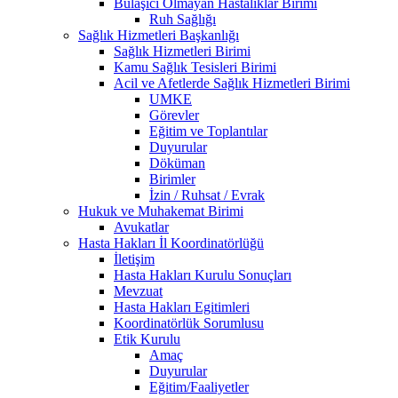
Bulaşıcı Olmayan Hastalıklar Birimi
Ruh Sağlığı
Sağlık Hizmetleri Başkanlığı
Sağlık Hizmetleri Birimi
Kamu Sağlık Tesisleri Birimi
Acil ve Afetlerde Sağlık Hizmetleri Birimi
UMKE
Görevler
Eğitim ve Toplantılar
Duyurular
Döküman
Birimler
İzin / Ruhsat / Evrak
Hukuk ve Muhakemat Birimi
Avukatlar
Hasta Hakları İl Koordinatörlüğü
İletişim
Hasta Hakları Kurulu Sonuçları
Mevzuat
Hasta Hakları Egitimleri
Koordinatörlük Sorumlusu
Etik Kurulu
Amaç
Duyurular
Eğitim/Faaliyetler