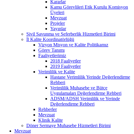
Kararlar
Kamu Görevlileri Etik Kurulu Komisyon
Üyeleri
Mevzuat
Projeler
Yayınlar
Sivil Savunma ve Seferberlik Hizmetleri Birimi
İl Kalite Koordinatörlüğü
Vizyon Misyon ve Kalite Politikamız
Görev Tanımı
Faaliyetlerimiz
2018 Faaliyetler
2019 Faaliyetler
Verimlilik ve Kalite
Hastane Verimlilik Yerinde Değerlendirme
Rehberi
Verimlilik Muhasebe ve Bütçe
Uygulamaları Değerlendirme Rehberi
ADSM/ADSH Verimlilik ve Yerinde
Değerlendirme Rehberi
Rehberler
Mevzuat
Klinik Kalite
Döner Sermaye Muhasebe Hizmetleri Birimi
Mevzuat