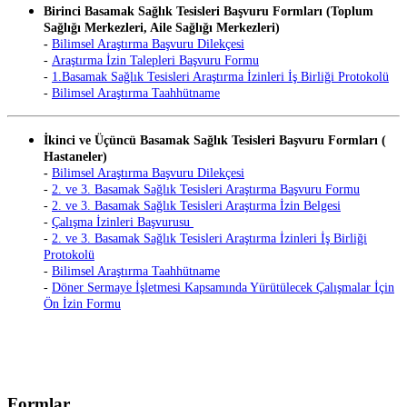
Birinci Basamak Sağlık Tesisleri Başvuru Formları (Toplum
Sağlığı Merkezleri, Aile Sağlığı Merkezleri)
-
Bilimsel Araştırma Başvuru Dilekçesi
-
Araştırma İzin Talepleri Başvuru Formu
-
1.Basamak Sağlık Tesisleri Araştırma İzinleri İş Birliği Protokolü
-
Bilimsel Araştırma Taahhütname
İkinci ve Üçüncü Basamak Sağlık Tesisleri Başvuru Formları (
Hastaneler)
-
B
ilimsel Araştırma Başvuru Dilekçesi
-
2. ve 3. Basamak Sağlık Tesisleri Araştırma Başvuru Formu
-
2. ve 3. Basamak Sağlık Tesisleri Araştırma İzin Belgesi
-
Çalışma İzinleri Başvurusu
-
2. ve 3. Basamak Sağlık Tesisleri Araştırma İzinleri İş Birliği
Protokolü
-
Bilimsel Araştırma Taahhütname
-
Döner Sermaye İşletmesi Kapsamında Yürütülecek Çalışmalar İçin
Ön İzin Formu
Formlar