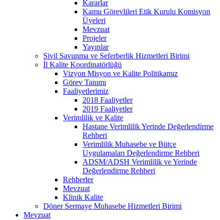
Kararlar
Kamu Görevlileri Etik Kurulu Komisyon
Üyeleri
Mevzuat
Projeler
Yayınlar
Sivil Savunma ve Seferberlik Hizmetleri Birimi
İl Kalite Koordinatörlüğü
Vizyon Misyon ve Kalite Politikamız
Görev Tanımı
Faaliyetlerimiz
2018 Faaliyetler
2019 Faaliyetler
Verimlilik ve Kalite
Hastane Verimlilik Yerinde Değerlendirme
Rehberi
Verimlilik Muhasebe ve Bütçe
Uygulamaları Değerlendirme Rehberi
ADSM/ADSH Verimlilik ve Yerinde
Değerlendirme Rehberi
Rehberler
Mevzuat
Klinik Kalite
Döner Sermaye Muhasebe Hizmetleri Birimi
Mevzuat