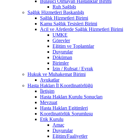
Bulaşıcı Olmayan Hastalıklar Birimi
Ruh Sağlığı
Sağlık Hizmetleri Başkanlığı
Sağlık Hizmetleri Birimi
Kamu Sağlık Tesisleri Birimi
Acil ve Afetlerde Sağlık Hizmetleri Birimi
UMKE
Görevler
Eğitim ve Toplantılar
Duyurular
Döküman
Birimler
İzin / Ruhsat / Evrak
Hukuk ve Muhakemat Birimi
Avukatlar
Hasta Hakları İl Koordinatörlüğü
İletişim
Hasta Hakları Kurulu Sonuçları
Mevzuat
Hasta Hakları Egitimleri
Koordinatörlük Sorumlusu
Etik Kurulu
Amaç
Duyurular
Eğitim/Faaliyetler