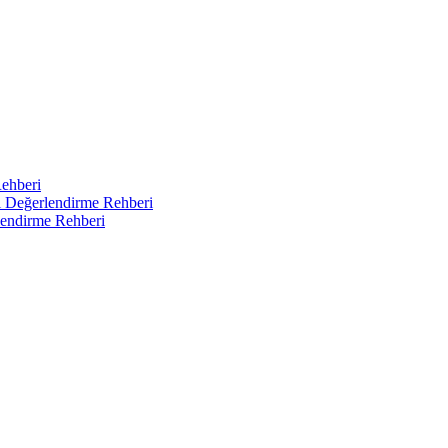
Rehberi
ı Değerlendirme Rehberi
endirme Rehberi