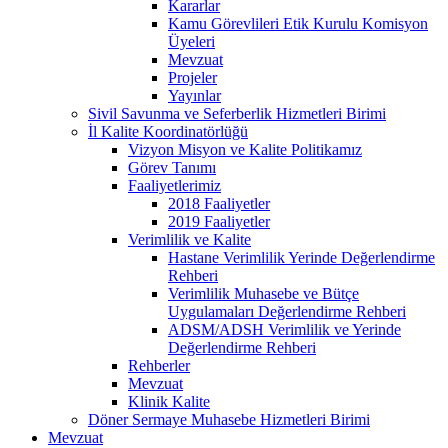
Kararlar
Kamu Görevlileri Etik Kurulu Komisyon
Üyeleri
Mevzuat
Projeler
Yayınlar
Sivil Savunma ve Seferberlik Hizmetleri Birimi
İl Kalite Koordinatörlüğü
Vizyon Misyon ve Kalite Politikamız
Görev Tanımı
Faaliyetlerimiz
2018 Faaliyetler
2019 Faaliyetler
Verimlilik ve Kalite
Hastane Verimlilik Yerinde Değerlendirme
Rehberi
Verimlilik Muhasebe ve Bütçe
Uygulamaları Değerlendirme Rehberi
ADSM/ADSH Verimlilik ve Yerinde
Değerlendirme Rehberi
Rehberler
Mevzuat
Klinik Kalite
Döner Sermaye Muhasebe Hizmetleri Birimi
Mevzuat