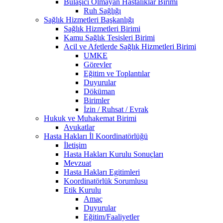
Bulaşıcı Olmayan Hastalıklar Birimi
Ruh Sağlığı
Sağlık Hizmetleri Başkanlığı
Sağlık Hizmetleri Birimi
Kamu Sağlık Tesisleri Birimi
Acil ve Afetlerde Sağlık Hizmetleri Birimi
UMKE
Görevler
Eğitim ve Toplantılar
Duyurular
Döküman
Birimler
İzin / Ruhsat / Evrak
Hukuk ve Muhakemat Birimi
Avukatlar
Hasta Hakları İl Koordinatörlüğü
İletişim
Hasta Hakları Kurulu Sonuçları
Mevzuat
Hasta Hakları Egitimleri
Koordinatörlük Sorumlusu
Etik Kurulu
Amaç
Duyurular
Eğitim/Faaliyetler