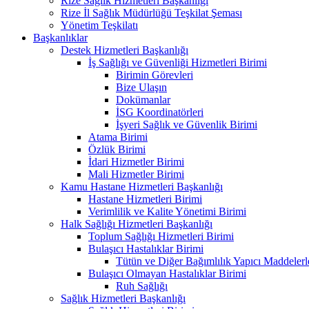
Rize Sağlık Hizmetleri Başkanlığı
Rize İl Sağlık Müdürlüğü Teşkilat Şeması
Yönetim Teşkilatı
Başkanlıklar
Destek Hizmetleri Başkanlığı
İş Sağlığı ve Güvenliği Hizmetleri Birimi
Birimin Görevleri
Bize Ulaşın
Dokümanlar
İSG Koordinatörleri
İşyeri Sağlık ve Güvenlik Birimi
Atama Birimi
Özlük Birimi
İdari Hizmetler Birimi
Mali Hizmetler Birimi
Kamu Hastane Hizmetleri Başkanlığı
Hastane Hizmetleri Birimi
Verimlilik ve Kalite Yönetimi Birimi
Halk Sağlığı Hizmetleri Başkanlığı
Toplum Sağlığı Hizmetleri Birimi
Bulaşıcı Hastalıklar Birimi
Tütün ve Diğer Bağımlılık Yapıcı Maddeler
Bulaşıcı Olmayan Hastalıklar Birimi
Ruh Sağlığı
Sağlık Hizmetleri Başkanlığı