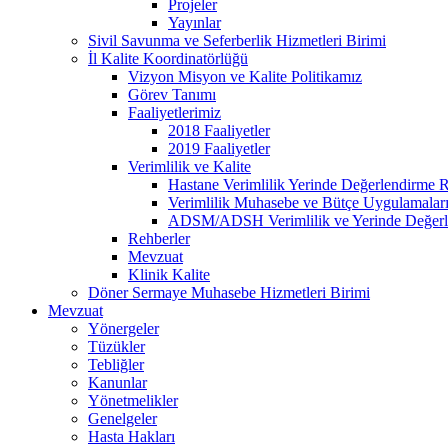
Projeler
Yayınlar
Sivil Savunma ve Seferberlik Hizmetleri Birimi
İl Kalite Koordinatörlüğü
Vizyon Misyon ve Kalite Politikamız
Görev Tanımı
Faaliyetlerimiz
2018 Faaliyetler
2019 Faaliyetler
Verimlilik ve Kalite
Hastane Verimlilik Yerinde Değerlendirme 
Verimlilik Muhasebe ve Bütçe Uygulamalar
ADSM/ADSH Verimlilik ve Yerinde Değerl
Rehberler
Mevzuat
Klinik Kalite
Döner Sermaye Muhasebe Hizmetleri Birimi
Mevzuat
Yönergeler
Tüzükler
Tebliğler
Kanunlar
Yönetmelikler
Genelgeler
Hasta Hakları