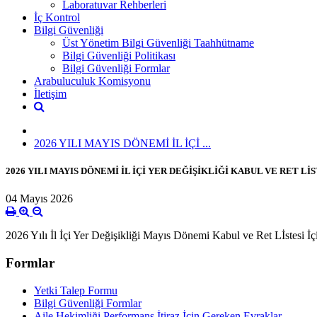
Laboratuvar Rehberleri
İç Kontrol
Bilgi Güvenliği
Üst Yönetim Bilgi Güvenliği Taahhütname
Bilgi Güvenliği Politikası
Bilgi Güvenliği Formlar
Arabuluculuk Komisyonu
İletişim
2026 YILI MAYIS DÖNEMİ İL İÇİ ...
2026 YILI MAYIS DÖNEMİ İL İÇİ YER DEĞİŞİKLİĞİ KABUL VE RET LİS
04 Mayıs 2026
2026 Yılı İl İçi Yer Değişikliği Mayıs Dönemi Kabul ve Ret Lİstesi İ
Formlar
Yetki Talep Formu
Bilgi Güvenliği Formlar
Aile Hekimliği Performans İtiraz İçin Gereken Evraklar