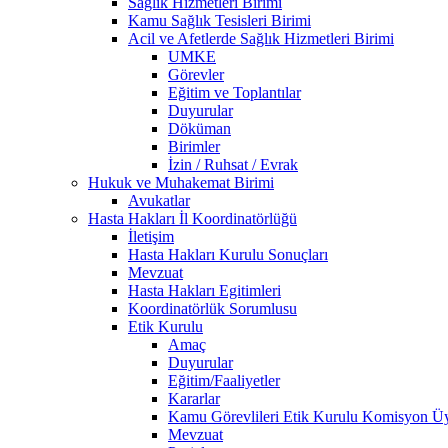
Sağlık Hizmetleri Birimi
Kamu Sağlık Tesisleri Birimi
Acil ve Afetlerde Sağlık Hizmetleri Birimi
UMKE
Görevler
Eğitim ve Toplantılar
Duyurular
Döküman
Birimler
İzin / Ruhsat / Evrak
Hukuk ve Muhakemat Birimi
Avukatlar
Hasta Hakları İl Koordinatörlüğü
İletişim
Hasta Hakları Kurulu Sonuçları
Mevzuat
Hasta Hakları Egitimleri
Koordinatörlük Sorumlusu
Etik Kurulu
Amaç
Duyurular
Eğitim/Faaliyetler
Kararlar
Kamu Görevlileri Etik Kurulu Komisyon Üy
Mevzuat