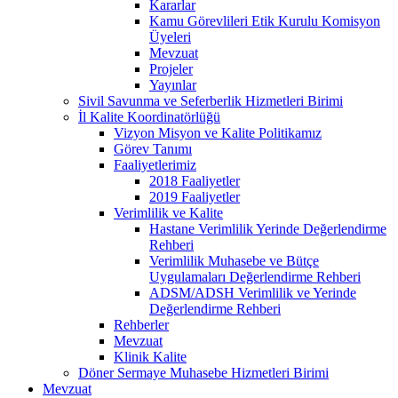
Kararlar
Kamu Görevlileri Etik Kurulu Komisyon
Üyeleri
Mevzuat
Projeler
Yayınlar
Sivil Savunma ve Seferberlik Hizmetleri Birimi
İl Kalite Koordinatörlüğü
Vizyon Misyon ve Kalite Politikamız
Görev Tanımı
Faaliyetlerimiz
2018 Faaliyetler
2019 Faaliyetler
Verimlilik ve Kalite
Hastane Verimlilik Yerinde Değerlendirme
Rehberi
Verimlilik Muhasebe ve Bütçe
Uygulamaları Değerlendirme Rehberi
ADSM/ADSH Verimlilik ve Yerinde
Değerlendirme Rehberi
Rehberler
Mevzuat
Klinik Kalite
Döner Sermaye Muhasebe Hizmetleri Birimi
Mevzuat