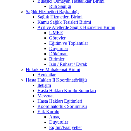
Bulaşıcı Olmayan Hastalıklar Birimi
Ruh Sağlığı
Sağlık Hizmetleri Başkanlığı
Sağlık Hizmetleri Birimi
Kamu Sağlık Tesisleri Birimi
Acil ve Afetlerde Sağlık Hizmetleri Birimi
UMKE
Görevler
Eğitim ve Toplantılar
Duyurular
Döküman
Birimler
İzin / Ruhsat / Evrak
Hukuk ve Muhakemat Birimi
Avukatlar
Hasta Hakları İl Koordinatörlüğü
İletişim
Hasta Hakları Kurulu Sonuçları
Mevzuat
Hasta Hakları Egitimleri
Koordinatörlük Sorumlusu
Etik Kurulu
Amaç
Duyurular
Eğitim/Faaliyetler