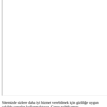
Sitemizde sizlere daha iyi hizmet verebilmek için gizliliğe uygun
şekilde çerezler kullanmaktayız. Çerez politikamızı