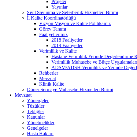
Projeler
Yayınlar
Sivil Savunma ve Seferberlik Hizmetleri Birimi
İl Kalite Koordinatörlüğü
Vizyon Misyon ve Kalite Politikamız
Görev Tanımı
Faaliyetlerimiz
2018 Faaliyetler
2019 Faaliyetler
Verimlilik ve Kalite
Hastane Verimlilik Yerinde Değerlendirme 
Verimlilik Muhasebe ve Bütçe Uygulamalar
ADSM/ADSH Verimlilik ve Yerinde Değerl
Rehberler
Mevzuat
Klinik Kalite
Döner Sermaye Muhasebe Hizmetleri Birimi
Mevzuat
Yönergeler
Tüzükler
Tebliğler
Kanunlar
Yönetmelikler
Genelgeler
Hasta Hakları