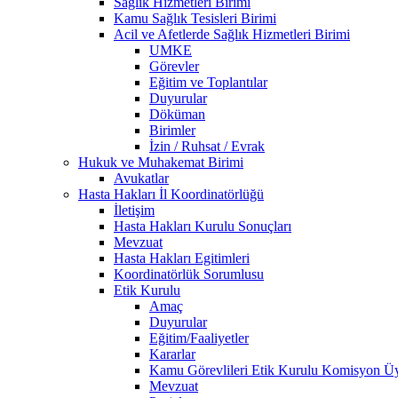
Sağlık Hizmetleri Birimi
Kamu Sağlık Tesisleri Birimi
Acil ve Afetlerde Sağlık Hizmetleri Birimi
UMKE
Görevler
Eğitim ve Toplantılar
Duyurular
Döküman
Birimler
İzin / Ruhsat / Evrak
Hukuk ve Muhakemat Birimi
Avukatlar
Hasta Hakları İl Koordinatörlüğü
İletişim
Hasta Hakları Kurulu Sonuçları
Mevzuat
Hasta Hakları Egitimleri
Koordinatörlük Sorumlusu
Etik Kurulu
Amaç
Duyurular
Eğitim/Faaliyetler
Kararlar
Kamu Görevlileri Etik Kurulu Komisyon Üy
Mevzuat