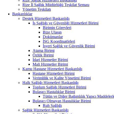
Rize Sağlık Hizmetleri Başkanlığı
Rize İl Sağlık Müdürlüğü Teşkilat Şeması
Yönetim Teşkilatı
Başkanlıklar
Destek Hizmetleri Başkanlığı
İş Sağlığı ve Güvenliği Hizmetleri Birimi
Birimin Görevleri
Bize Ulaşın
Dokümanlar
İSG Koordinatörleri
İşyeri Sağlık ve Güvenlik Birimi
Atama Birimi
Özlük Birimi
İdari Hizmetler Birimi
Mali Hizmetler Birimi
Kamu Hastane Hizmetleri Başkanlığı
Hastane Hizmetleri Birimi
Verimlilik ve Kalite Yönetimi Birimi
Halk Sağlığı Hizmetleri Başkanlığı
Toplum Sağlığı Hizmetleri Birimi
Bulaşıcı Hastalıklar Birimi
Tütün ve Diğer Bağımlılık Yapıcı Maddeler
Bulaşıcı Olmayan Hastalıklar Birimi
Ruh Sağlığı
Sağlık Hizmetleri Başkanlığı