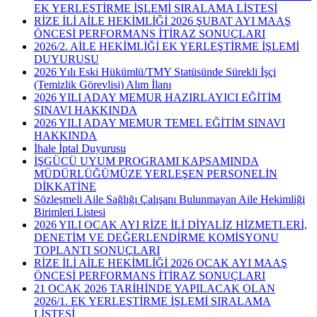
EK YERLEŞTİRME İŞLEMİ SIRALAMA LİSTESİ
RİZE İLİ AİLE HEKİMLİĞİ 2026 ŞUBAT AYI MAAŞ
ÖNCESİ PERFORMANS İTİRAZ SONUÇLARI
2026/2. AİLE HEKİMLİĞİ EK YERLEŞTİRME İŞLEMİ
DUYURUSU
2026 Yılı Eski Hükümlü/TMY Statüsünde Sürekli İşçi
(Temizlik Görevlisi) Alım İlanı
2026 YILI ADAY MEMUR HAZIRLAYICI EĞİTİM
SINAVI HAKKINDA
2026 YILI ADAY MEMUR TEMEL EĞİTİM SINAVI
HAKKINDA
İhale İptal Duyurusu
İŞGÜCÜ UYUM PROGRAMI KAPSAMINDA
MÜDÜRLÜĞÜMÜZE YERLEŞEN PERSONELİN
DİKKATİNE
Sözleşmeli Aile Sağlığı Çalışanı Bulunmayan Aile Hekimliği
Birimleri Listesi
2026 YILI OCAK AYI RİZE İLİ DİYALİZ HİZMETLERİ,
DENETİM VE DEĞERLENDİRME KOMİSYONU
TOPLANTI SONUÇLARI
RİZE İLİ AİLE HEKİMLİĞİ 2026 OCAK AYI MAAŞ
ÖNCESİ PERFORMANS İTİRAZ SONUÇLARI
21 OCAK 2026 TARİHİNDE YAPILACAK OLAN
2026/1. EK YERLEŞTİRME İŞLEMİ SIRALAMA
LİSTESİ