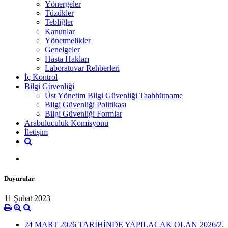
Yönergeler
Tüzükler
Tebliğler
Kanunlar
Yönetmelikler
Genelgeler
Hasta Hakları
Laboratuvar Rehberleri
İç Kontrol
Bilgi Güvenliği
Üst Yönetim Bilgi Güvenliği Taahhütname
Bilgi Güvenliği Politikası
Bilgi Güvenliği Formlar
Arabuluculuk Komisyonu
İletişim
Duyurular
11 Şubat 2023
24 MART 2026 TARİHİNDE YAPILACAK OLAN 2026/2.