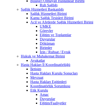
Bulaşıcı Olmayan Hastalıklar Birimi
Ruh Sağlığı
Sağlık Hizmetleri Başkanlığı
Sağlık Hizmetleri Birimi
Kamu Sağlık Tesisleri Birimi
Acil ve Afetlerde Sağlık Hizmetleri Birimi
UMKE
Görevler
Eğitim ve Toplantılar
Duyurular
Döküman
Birimler
İzin / Ruhsat / Evrak
Hukuk ve Muhakemat Birimi
Avukatlar
Hasta Hakları İl Koordinatörlüğü
İletişim
Hasta Hakları Kurulu Sonuçları
Mevzuat
Hasta Hakları Egitimleri
Koordinatörlük Sorumlusu
Etik Kurulu
Amaç
Duyurular
Eğitim/Faaliyetler