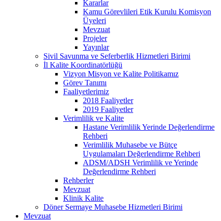
Kararlar
Kamu Görevlileri Etik Kurulu Komisyon
Üyeleri
Mevzuat
Projeler
Yayınlar
Sivil Savunma ve Seferberlik Hizmetleri Birimi
İl Kalite Koordinatörlüğü
Vizyon Misyon ve Kalite Politikamız
Görev Tanımı
Faaliyetlerimiz
2018 Faaliyetler
2019 Faaliyetler
Verimlilik ve Kalite
Hastane Verimlilik Yerinde Değerlendirme
Rehberi
Verimlilik Muhasebe ve Bütçe
Uygulamaları Değerlendirme Rehberi
ADSM/ADSH Verimlilik ve Yerinde
Değerlendirme Rehberi
Rehberler
Mevzuat
Klinik Kalite
Döner Sermaye Muhasebe Hizmetleri Birimi
Mevzuat