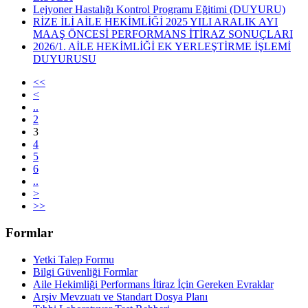
Lejyoner Hastalığı Kontrol Programı Eğitimi (DUYURU)
RİZE İLİ AİLE HEKİMLİĞİ 2025 YILI ARALIK AYI
MAAŞ ÖNCESİ PERFORMANS İTİRAZ SONUÇLARI
2026/1. AİLE HEKİMLİĞİ EK YERLEŞTİRME İŞLEMİ
DUYURUSU
<<
<
..
2
3
4
5
6
..
>
>>
Formlar
Yetki Talep Formu
Bilgi Güvenliği Formlar
Aile Hekimliği Performans İtiraz İçin Gereken Evraklar
Arşiv Mevzuatı ve Standart Dosya Planı